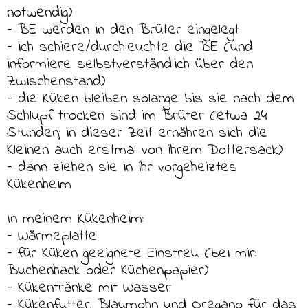
notwendig)
– BE werden in den Brüter eingelegt
– ich schiere/durchleuchte die BE (und
informiere selbstverständlich über den
Zwischenstand)
– die Küken bleiben solange bis sie nach dem
Schlupf trocken sind im Brüter (etwa 24
Stunden; in dieser Zeit ernähren sich die
Kleinen auch erstmal von ihrem Dottersack)
– dann ziehen sie in ihr vorgeheiztes
Kükenheim
In meinem Kükenheim:
– Wärmeplatte
– für Küken geeignete Einstreu (bei mir:
Buchenhack oder Küchenpapier)
– Kükentränke mit Wasser
– Kükenfutter, Blaumohn und Oregano für das